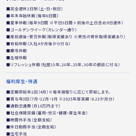
■完全週休2日制（土・日・祝日）
■年末年始休暇（毎年6日間）
■夏季休暇（毎年9日間 ※平日5日間＋前後の土日含め9日連休）
■ゴールデンウイーク（カレンダー通り）
■産前産後・育児休暇（取得実績あり ※男性の育休取得実績あり）
■有給休暇（入社4か月後から付与）
■慶弔休暇
■生理休暇
■リフレッシュ休暇（社歴15年、20年、25年、30年の節目に付与）
福利厚生・待遇
■定期昇給年1回（4月）※毎年頑張りに応じて昇給します。
■賞与年3回（7月・12月・3月 ※2025年度実績：6.23か月分）
■通勤交通費（月10万円まで）
■社会保険完備（雇用・労災・健康・厚生年金）
■時間外手当（全額支給）
■休日勤務手当（全額支給）
■住宅手当