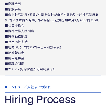
■役職手当
■家族手当
■借上社宅制度（家賃の7割を会社が負担する借り上げ社宅制度あ
り。例えば家賃が月8万円の場合、自己負担額は月2万4000円でOK）
■社員持株会
■資格取得支援制度
■時短勤務制度
■社用携帯支給
■社内ドリンク無料（コーヒー・紅茶・水）
■結婚祝い金
■慶弔見舞金
■退職金制度
■ニチアス契約保養所利用制度あり
エントリー／入社までの流れ
Hiring Process