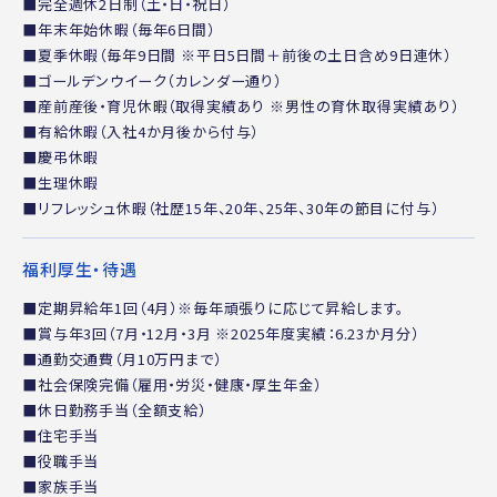
■完全週休2日制（土・日・祝日）
■年末年始休暇（毎年6日間）
■夏季休暇（毎年9日間 ※平日5日間＋前後の土日含め9日連休）
■ゴールデンウイーク（カレンダー通り）
■産前産後・育児休暇（取得実績あり ※男性の育休取得実績あり）
■有給休暇（入社4か月後から付与）
■慶弔休暇
■生理休暇
■リフレッシュ休暇（社歴15年、20年、25年、30年の節目に付与）
福利厚生・待遇
■定期昇給年1回（4月）※毎年頑張りに応じて昇給します。
■賞与年3回（7月・12月・3月 ※2025年度実績：6.23か月分）
■通勤交通費（月10万円まで）
■社会保険完備（雇用・労災・健康・厚生年金）
■休日勤務手当（全額支給）
■住宅手当
■役職手当
■家族手当