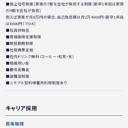
■借上社宅制度［家賃の7割を会社が負担する制度（新卒1年目は家賃
の9割を会社が負担）
例えば家賃が月8万円の場合、自己負担額は月2万4000円（新卒1年目
は8000円）でOK］
■社員持株会
■資格取得支援制度
■時短勤務制度
■社用携帯支給
■社内ドリンク無料（コーヒー・紅茶・水）
■結婚祝い金
■慶弔見舞金
■退職金制度
■ニチアス契約保養所利用制度あり
キャリア採用
募集職種